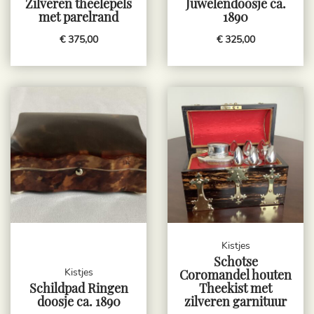
Zilveren theelepels
Juwelendoosje ca.
met parelrand
1890
€ 375,00
€ 325,00
Kistjes
Schotse
Kistjes
Coromandel houten
Schildpad Ringen
Theekist met
doosje ca. 1890
zilveren garnituur