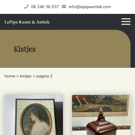
06 246 36 037
info@lepipeantiek.com
Kistjes
home
>
kistjes
>
pagina 2