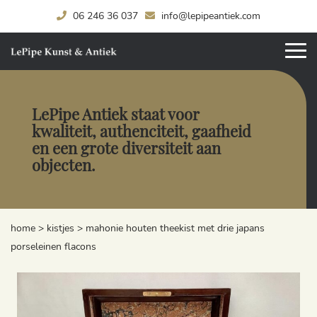
06 246 36 037
info@lepipeantiek.com
LePipe Antiek staat voor
kwaliteit, authenciteit, gaafheid
en een grote diversiteit aan
objecten.
home
>
kistjes
>
mahonie houten theekist met drie japans
porseleinen flacons