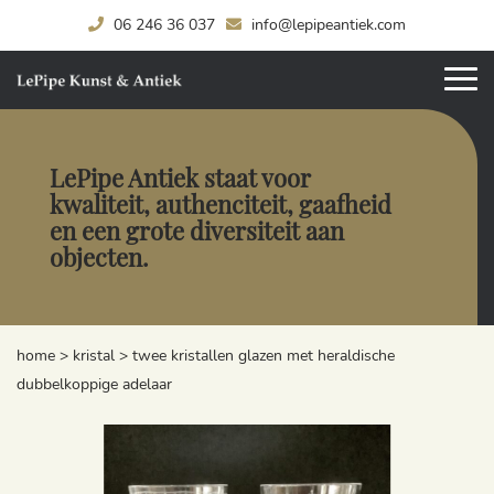
06 246 36 037
info@lepipeantiek.com
LePipe Antiek staat voor
kwaliteit, authenciteit, gaafheid
en een grote diversiteit aan
objecten.
home
>
kristal
>
twee kristallen glazen met heraldische
dubbelkoppige adelaar