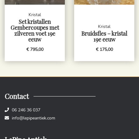
Kristal
Set kristallen
Kristal
Gembercoupes met
zilveren voet 19e
Bruidsfles – kristal
eeuw
19e eeuw
€ 795,00
€ 175,00
Contact
06 246 36 037
info@lepipeantiek.com