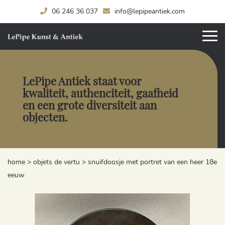
06 246 36 037
info@lepipeantiek.com
LePipe Antiek staat voor
kwaliteit, authenciteit, gaafheid
en een grote diversiteit aan
objecten.
home
>
objets de vertu
>
snuifdoosje met portret van een heer 18e
eeuw