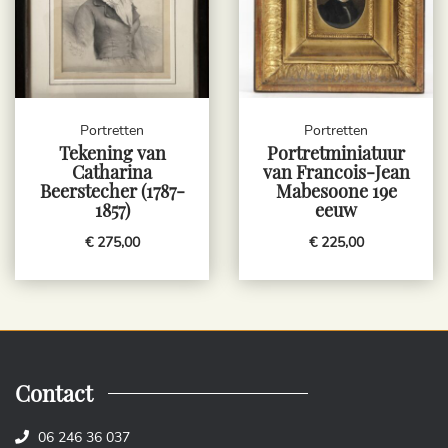
Portretten
Portretten
Tekening van
Portretminiatuur
Catharina
van Francois-Jean
Beerstecher (1787-
Mabesoone 19e
1857)
eeuw
€ 275,00
€ 225,00
Contact
06 246 36 037