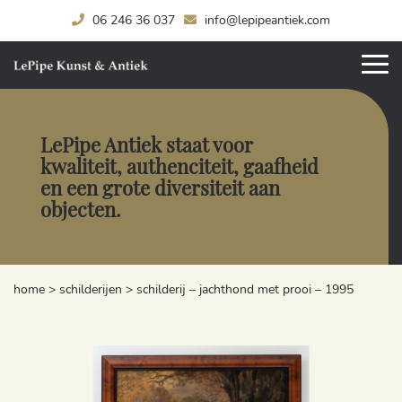
06 246 36 037
info@lepipeantiek.com
LePipe Antiek staat voor
kwaliteit, authenciteit, gaafheid
en een grote diversiteit aan
objecten.
home
>
schilderijen
>
schilderij – jachthond met prooi – 1995