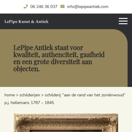
06 246 36 037
info@lepipeantiek.com
LePipe Antiek staat voor
kwaliteit, authenciteit, gaafheid
en een grote diversiteit aan
objecten.
home
>
schilderijen
>
schilderij “aan de rand van het zoniënwoud”
p.j. hellemans 1787 – 1845