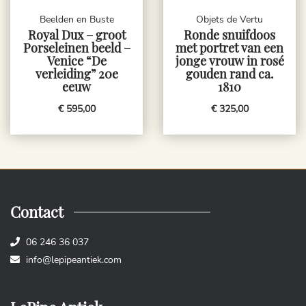
Beelden en Buste
Objets de Vertu
Royal Dux – groot
Ronde snuifdoos
Porseleinen beeld –
met portret van een
Venice “De
jonge vrouw in rosé
verleiding” 20e
gouden rand ca.
eeuw
1810
€ 595,00
€ 325,00
Contact
06 246 36 037
info@lepipeantiek.com