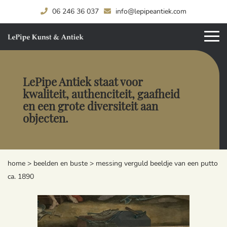
06 246 36 037
info@lepipeantiek.com
LePipe Antiek staat voor
kwaliteit, authenciteit, gaafheid
en een grote diversiteit aan
objecten.
home
>
beelden en buste
>
messing verguld beeldje van een putto
ca. 1890