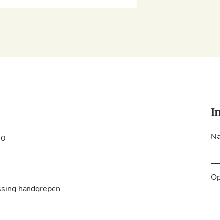
I
N
10
Op
ssing handgrepen