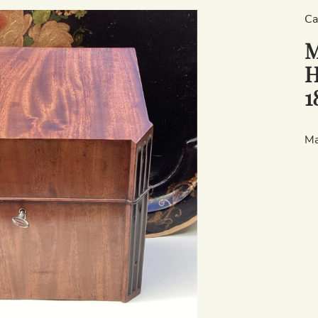
Ca
M
H
1
Ma