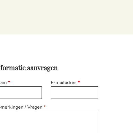
nformatie aanvragen
aam
*
E-mailadres
*
merkingen / Vragen
*