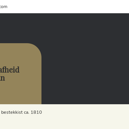
.com
aafheid
an
 bestekkist ca. 1810