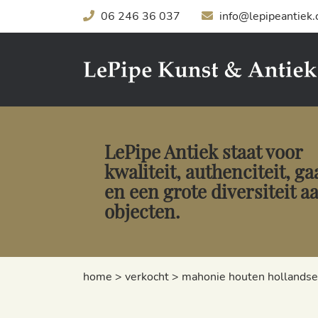
06 246 36 037
info@lepipeantiek
LePipe Antiek staat voor
kwaliteit, authenciteit, g
en een grote diversiteit a
objecten.
home
>
verkocht
>
mahonie houten hollandse