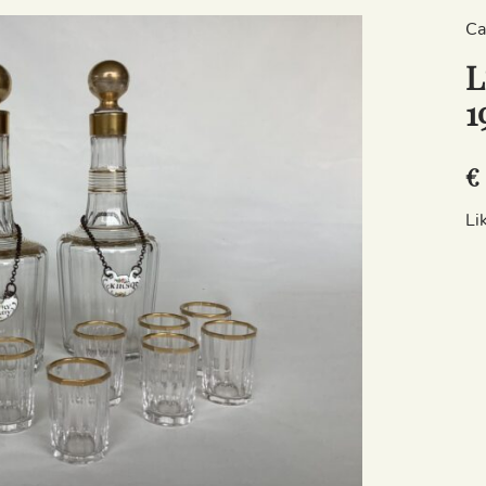
Ca
L
1
€ 
Li