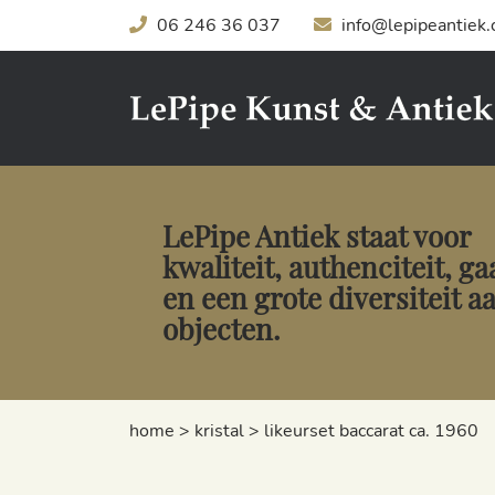
06 246 36 037
info@lepipeantiek
LePipe Antiek staat voor
kwaliteit, authenciteit, g
en een grote diversiteit a
objecten.
home
>
kristal
>
likeurset baccarat ca. 1960