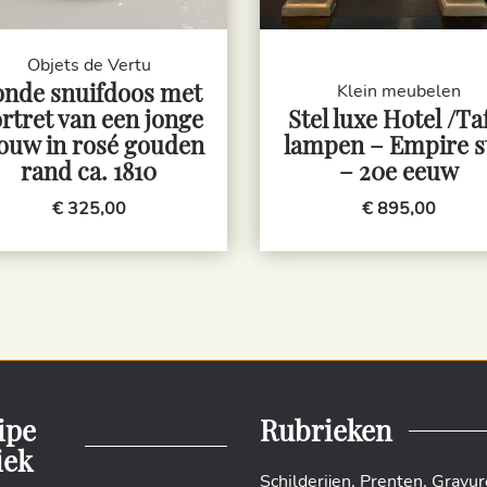
Objets de Vertu
nde snuifdoos met
Klein meubelen
rtret van een jonge
Stel luxe Hotel /Ta
ouw in rosé gouden
lampen – Empire st
rand ca. 1810
– 20e eeuw
€ 325,00
€ 895,00
ipe
Rubrieken
iek
Schilderijen
,
Prenten
,
Gravur