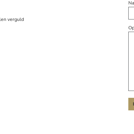
N
llen verguld
Op