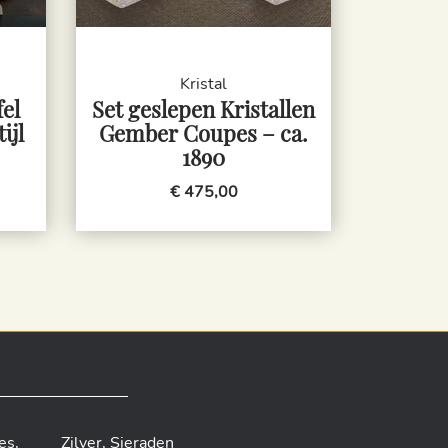
Kristal
fel
Set geslepen Kristallen
ijl
Gember Coupes – ca.
1890
€ 475,00
es
,
Zilver
,
Sieraden