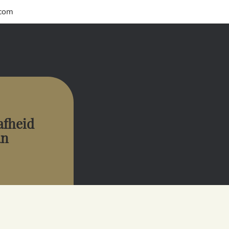
.com
aafheid
an