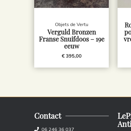
Ro
Objets de Vertu
Verguld Bronzen
po
Franse Snuifdoos – 19e
vr
eeuw
€ 395,00
Contact
LeP
Ant
06 246 36 037