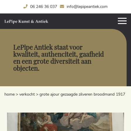
06 246 36 037
info@lepipeantiek.com
LePipe Antiek staat voor
kwaliteit, authenciteit, gaafheid
en een grote diversiteit aan
objecten.
home
>
verkocht
>
grote ajour gezaagde zilveren broodmand 1917