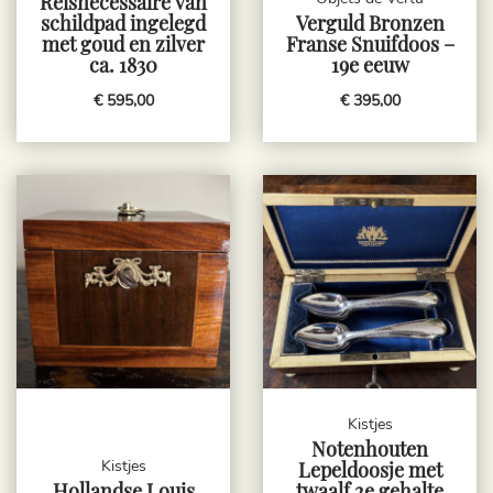
Reisnecessaire van
schildpad ingelegd
Verguld Bronzen
met goud en zilver
Franse Snuifdoos –
ca. 1830
19e eeuw
€ 595,00
€ 395,00
Kistjes
Notenhouten
Kistjes
Lepeldoosje met
Hollandse Louis
twaalf 2e gehalte