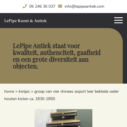
06 246 36 037
info@lepipeantiek.com
LePipe Antiek staat voor
kwaliteit, authenciteit, gaafheid
en een grote diversiteit aan
objecten.
home
>
kistjes
>
groep van vier chinees export leer beklede ceder
houten kisten ca. 1830-1850