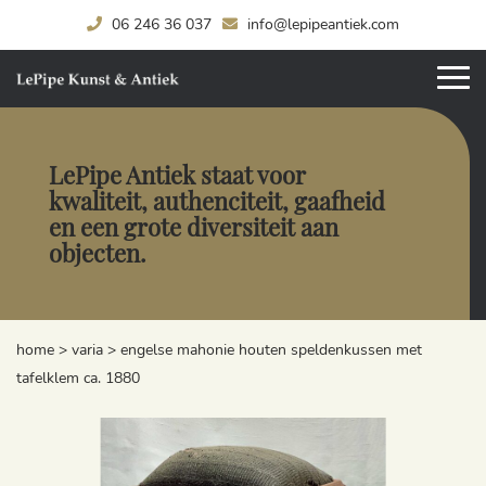
06 246 36 037
info@lepipeantiek.com
LePipe Antiek staat voor
kwaliteit, authenciteit, gaafheid
en een grote diversiteit aan
objecten.
home
>
varia
>
engelse mahonie houten speldenkussen met
tafelklem ca. 1880