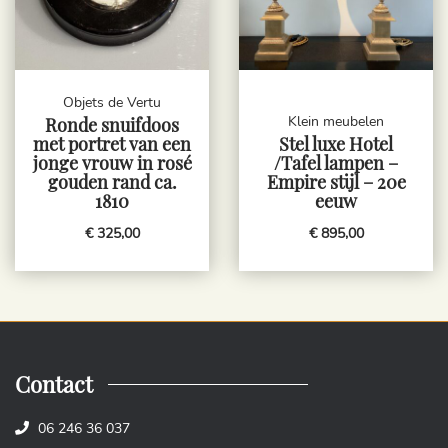
Objets de Vertu
Klein meubelen
Ronde snuifdoos
met portret van een
Stel luxe Hotel
jonge vrouw in rosé
/Tafel lampen –
gouden rand ca.
Empire stijl – 20e
1810
eeuw
€ 325,00
€ 895,00
Contact
06 246 36 037