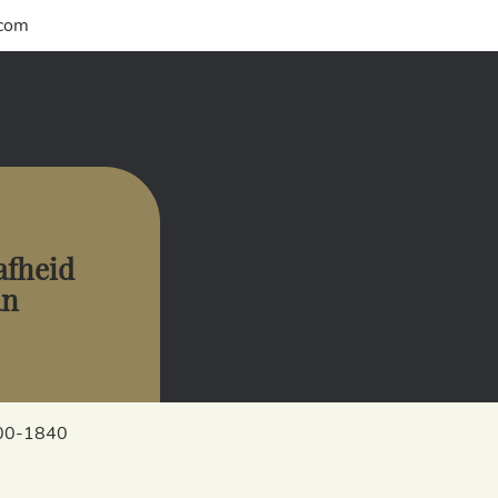
.com
aafheid
an
800-1840