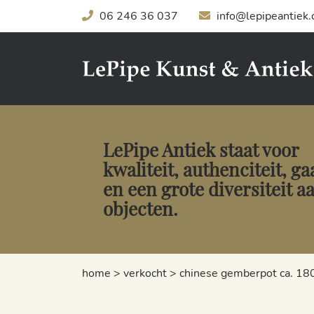
06 246 36 037
info@lepipeantiek
LePipe Antiek staat voor
kwaliteit, authenciteit, g
en een grote diversiteit a
objecten.
home
>
verkocht
>
chinese gemberpot ca. 1