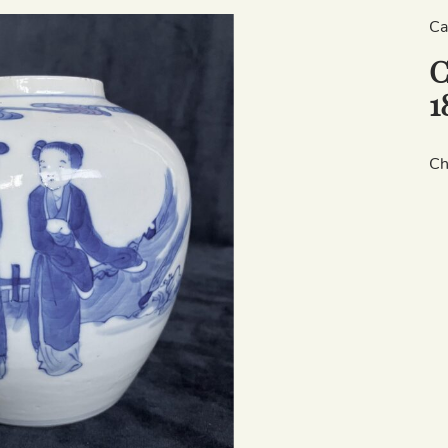
Ca
C
1
Ch