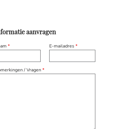
nformatie aanvragen
aam
*
E-mailadres
*
merkingen / Vragen
*