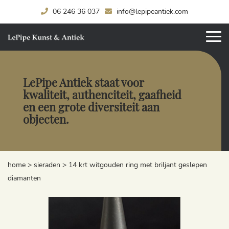
06 246 36 037
info@lepipeantiek.com
LePipe Antiek staat voor
kwaliteit, authenciteit, gaafheid
en een grote diversiteit aan
objecten.
home
>
sieraden
>
14 krt witgouden ring met briljant geslepen
diamanten