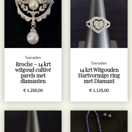
Sieraden
Sieraden
Broche – 14 krt
witgoud cultivé
14 krt Witgouden
parels met
Hartvormige ring
diamanten
met Diamant
€ 1.250,00
€ 1.125,00